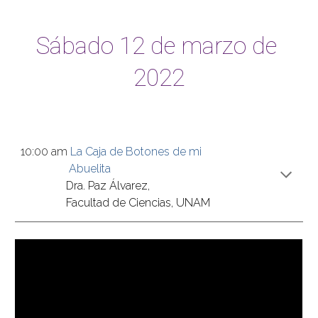
Sábado 12 de marzo de 
2022
10:00 am 
La Caja de Botones de mi
 Abuelita
Dra. Paz Álvarez, 
Facultad de Ciencias, UNAM