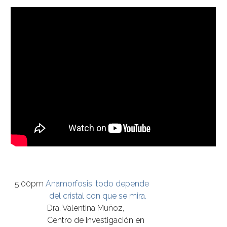
5
:00pm 
Anamorfosis: todo depende
 del cristal con que se mira.
Dra. Valentina Muñoz,
Centro de Investigación en