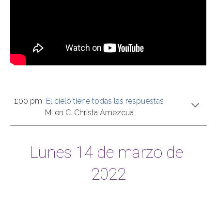
1:00 pm  
El cielo tiene todas las respuestas
M. en C. Christa Amezcua
Lunes
 1
4
 de ma
rz
o de 
2022