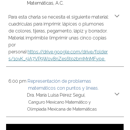
Matemáticas, A.C.
Para esta charla se necesita el siguiente material: 
cuadrículas para imprimir, lápices o plumones 
de colores, tijeras, pegamento, lápiz y borrador. 
Material imprimible (imprimir unas cinco copias 
por 
persona):
https://drive.google.com/drive/folder
s/1ovK_5iA7VP9Wov8nZes6tp2bmMnMFype 
6
:00 pm 
Representación de problemas
 matemáticos con puntos y líneas.
Dra. María Luisa Pérez Seguí,
 Canguro M
exicano
 Matemático y
Olimpiada Me
xicana de Matemáticas