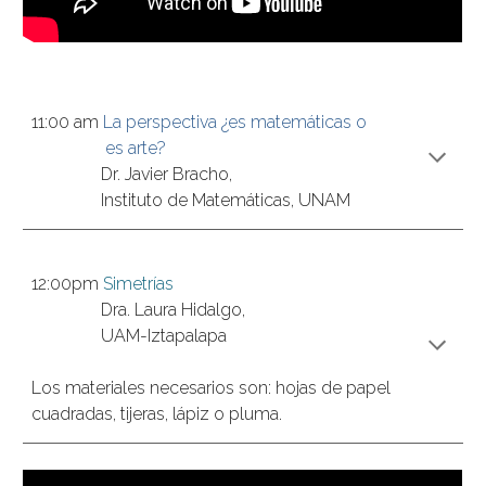
11:00 am 
La perspectiva ¿es matemáticas o
 es arte?
Dr. Javier Bracho, 
Instituto de Matemáticas, UNAM
12:00pm 
Simetrías
Dra. Laura Hidalgo, 
UAM-Iztapalapa
Los materiales 
necesarios son:
 hojas de papel 
cuadradas, tijeras, lápiz o pluma.